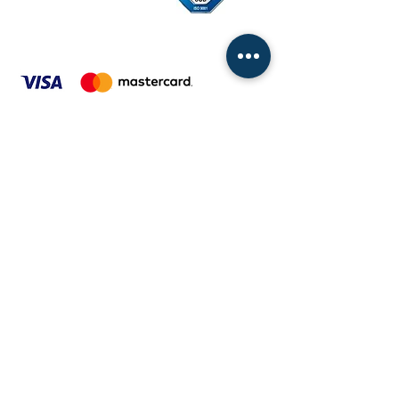
ITALINOX SLOWAKEI, SRO
Svornosti 100 | 820 11 Bratislava
Slowakische Republik
IČO:
31679994
Internet:
www.italinox.sk
|
www.italinox.eu
Allgemeine Geschäftsbedingungen
Cenník paliet od 01.12.2022
Alle Informationen dienen nur zur Orientierung
und zur Firma